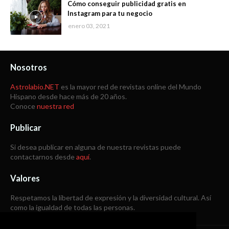
Cómo conseguir publicidad gratis en
Instagram para tu negocio
enero 03, 2021
Nosotros
Astrolabio.NET
es la mayor red de revistas online del Mundo
Hispano desde hace más de 20 años.
Conoce
nuestra red
Publicar
Si desea publicar en alguna de nuestra revistas puede
contactarnos desde
aquí
.
Valores
Respetamos la libertad de expresión y la diversidad cultural. Así
como la igualdad de todas las personas.