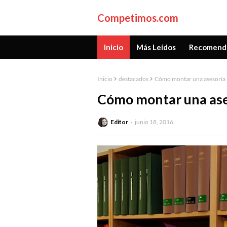
Competimos.com
Inicio
Más Leídos
Recomend
Inicio
destacados
Cómo montar una asesoría 
Cómo montar una ase
Editor
junio 18, 2016