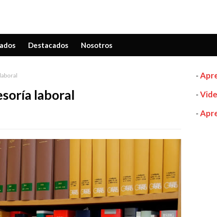
ados
Destacados
Nosotros
-
Apre
laboral
soría laboral
-
Vide
-
Apre