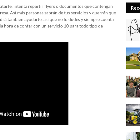
itarte, intenta repartir flyers o documentos que contengan
Rec
esa. Así más personas sabrán de tus servicios y querrán que
podrá también ayudarte, así que no lo dudes y siempre cuenta
la hora de contar con un servicio 10 para todo tipo de