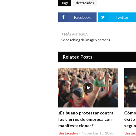
Tags
destacados
Facebook
Twitter
MÁS ANTIGUA
Sé coaching de imagen personal
Related Posts
¿Es bueno protestar contra
Cómo 
los cierres de empresa con
éxito 
manifestaciones?
segun
destacados
-
November 15, 2020
desta